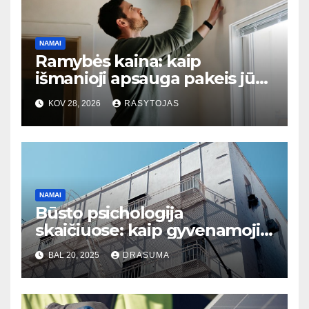
NAMAI
Ramybės kaina: kaip
išmanioji apsauga pakeis jūsų
atostogų įpročius
KOV 28, 2026
RASYTOJAS
NAMAI
Būsto psichologija
skaičiuose: kaip gyvenamoji
erdvė veikia mūsų psichinę
BAL 20, 2025
DRASUMA
sveikatą ir gerovę