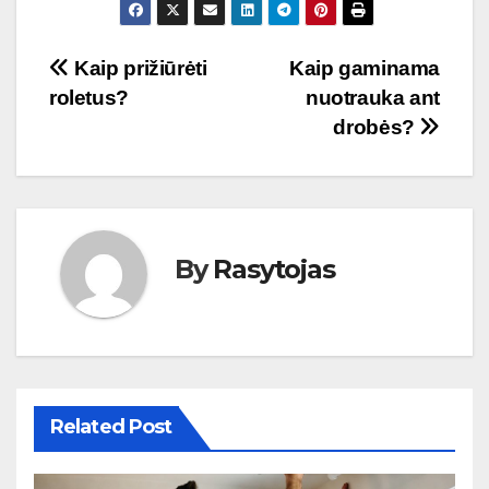
Navigacija
Kaip prižiūrėti
Kaip gaminama
roletus?
nuotrauka ant
tarp
drobės?
įrašų
By
Rasytojas
Related Post