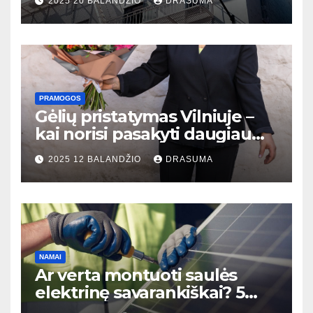
2025 20 BALANDŽIO
DRASUMA
gerovę
PRAMOGOS
Gėlių pristatymas Vilniuje –
kai norisi pasakyti daugiau
nei žodžiais
2025 12 BALANDŽIO
DRASUMA
NAMAI
Ar verta montuoti saulės
elektrinę savarankiškai? 5
faktai, kuriuos būtina žinoti!