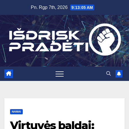
Skip
Pn. Rgp 7th, 2026
9:13:06 AM
to
content
NAMAI
Virtuvės baldai: