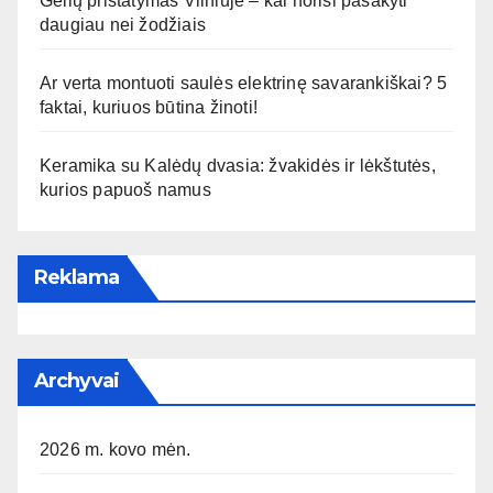
Gėlių pristatymas Vilniuje – kai norisi pasakyti
daugiau nei žodžiais
Ar verta montuoti saulės elektrinę savarankiškai? 5
faktai, kuriuos būtina žinoti!
Keramika su Kalėdų dvasia: žvakidės ir lėkštutės,
kurios papuoš namus
Reklama
Archyvai
2026 m. kovo mėn.