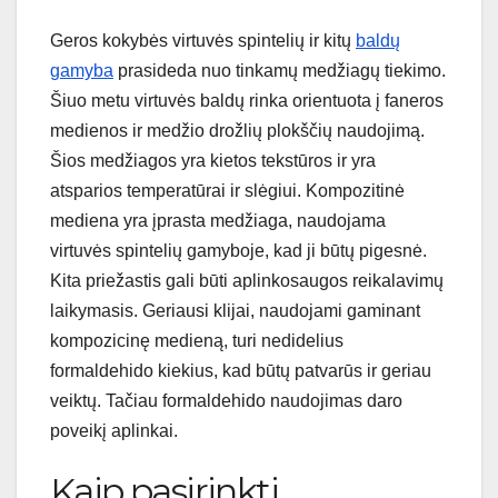
Geros kokybės virtuvės spintelių ir kitų
baldų
gamyba
prasideda nuo tinkamų medžiagų tiekimo.
Šiuo metu virtuvės baldų rinka orientuota į faneros
medienos ir medžio drožlių plokščių naudojimą.
Šios medžiagos yra kietos tekstūros ir yra
atsparios temperatūrai ir slėgiui. Kompozitinė
mediena yra įprasta medžiaga, naudojama
virtuvės spintelių gamyboje, kad ji būtų pigesnė.
Kita priežastis gali būti aplinkosaugos reikalavimų
laikymasis. Geriausi klijai, naudojami gaminant
kompozicinę medieną, turi nedidelius
formaldehido kiekius, kad būtų patvarūs ir geriau
veiktų. Tačiau formaldehido naudojimas daro
poveikį aplinkai.
Kaip pasirinkti