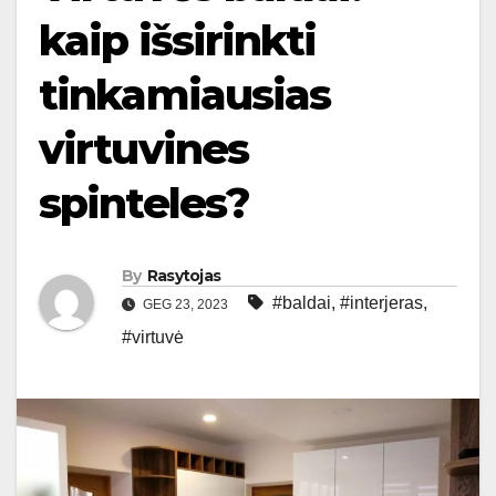
kaip išsirinkti
tinkamiausias
virtuvines
spinteles?
By
Rasytojas
#baldai
,
#interjeras
,
GEG 23, 2023
#virtuvė