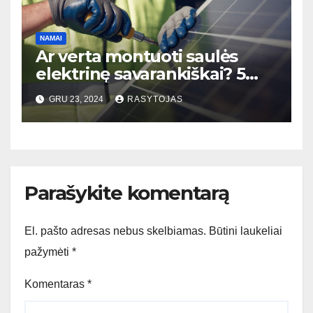
NAMAI
Ar verta montuoti saulės
elektrinę savarankiškai? 5
faktai, kuriuos būtina žinoti!
GRU 23, 2024
RASYTOJAS
Parašykite komentarą
El. pašto adresas nebus skelbiamas.
Būtini laukeliai
pažymėti
*
Komentaras
*