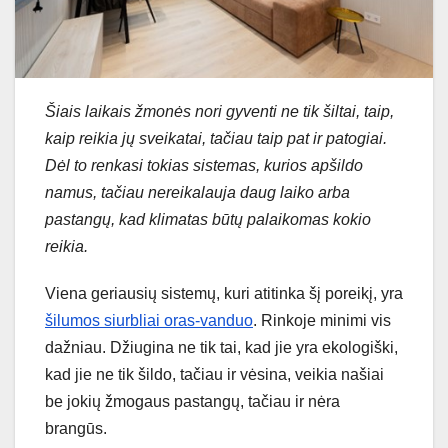
Šiais laikais žmonės nori gyventi ne tik šiltai, taip,
kaip reikia jų sveikatai, tačiau taip pat ir patogiai.
Dėl to renkasi tokias sistemas, kurios apšildo
namus, tačiau nereikalauja daug laiko arba
pastangų, kad klimatas būtų palaikomas kokio
reikia.
Viena geriausių sistemų, kuri atitinka šį poreikį, yra
šilumos siurbliai oras-vanduo
. Rinkoje minimi vis
dažniau. Džiugina ne tik tai, kad jie yra ekologiški,
kad jie ne tik šildo, tačiau ir vėsina, veikia našiai
be jokių žmogaus pastangų, tačiau ir nėra
brangūs.