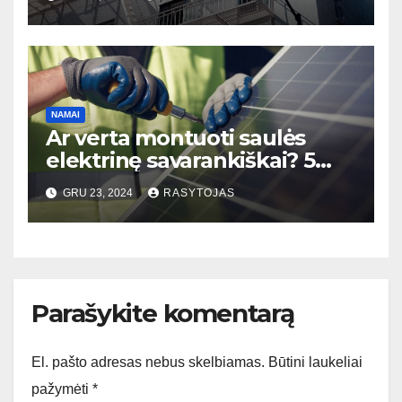
sveikatą ir gerovę
NAMAI
Ar verta montuoti saulės
elektrinę savarankiškai? 5
faktai, kuriuos būtina žinoti!
GRU 23, 2024
RASYTOJAS
Parašykite komentarą
El. pašto adresas nebus skelbiamas.
Būtini laukeliai
pažymėti
*