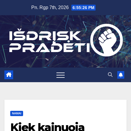
Skip
Pn. Rgp 7th, 2026
6:55:27 PM
to
content
NAMAI
Kiek kainuoja