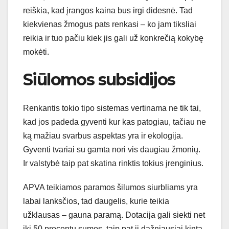
reiškia, kad įrangos kaina bus irgi didesnė. Tad
kiekvienas žmogus pats renkasi – ko jam tiksliai
reikia ir tuo pačiu kiek jis gali už konkrečią kokybę
mokėti.
Siūlomos subsidijos
Renkantis tokio tipo sistemas vertinama ne tik tai,
kad jos padeda gyventi kur kas patogiau, tačiau ne
ką mažiau svarbus aspektas yra ir ekologija.
Gyventi tvariai su gamta nori vis daugiau žmonių.
Ir valstybė taip pat skatina rinktis tokius įrenginius.
APVA teikiamos paramos šilumos siurbliams yra
labai lanksčios, tad daugelis, kurie teikia
užklausas – gauna paramą. Dotacija gali siekti net
iki 50 procentų sumos, taip pat ji dažniausiai kinta