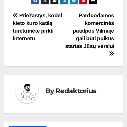
Navigacija
Priežastys, kodėl
Parduodamos
kieto kuro katilą
komercinės
tarp
turėtumėte pirkti
patalpos Vilniuje
įrašų
internetu
gali būti puikus
startas Jūsų verslui
By
Redaktorius