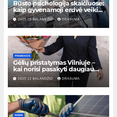
Būsto psichologija skaičiuose:
kaip gyvenamoji erdvė veikia
mūsų psichinę sveikatą ir
2025 20 BALANDŽIO
DRASUMA
gerovę
PRAMOGOS
Gėlių pristatymas Vilniuje –
kai norisi pasakyti daugiau
nei žodžiais
2025 12 BALANDŽIO
DRASUMA
NAMAI