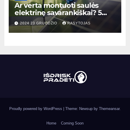
Ar verta montuoti saulės
elektrinę savarankiškai? 5
faktai, kuriuos būtina žinoti!
2024 23 GRUODŽIO
RASYTOJAS
Proudly powered by WordPress
|
Theme: Newsup by
Themeansar
.
Home
Coming Soon