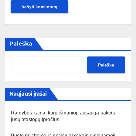
Paieška
Paieška
Naujausi įrašai
Ramybės kaina: kaip išmanioji apsauga pakeis
jūsų atostogų įpročius
Būsto psichologija skaičiuose: kaip gyvenamoji